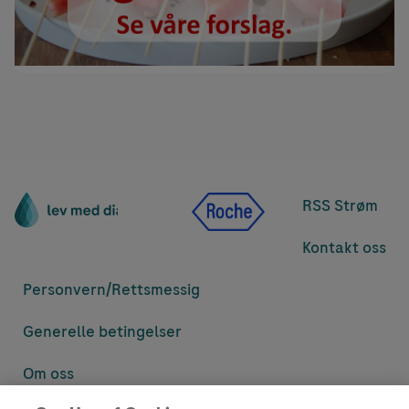
RSS Strøm
Kontakt oss
Personvern/
Rettsmessig
Generelle betingelser
Om oss