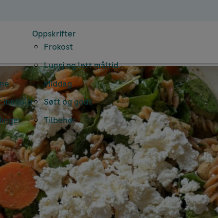
Oppskrifter
Frokost
Lunsj og lett måltid
rne
Middag
 innhold
Søtt og godt
dinger
Tilbehør