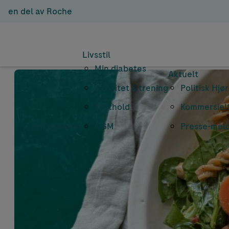
en del av Roche
Livsstil
Min diabetes
Aktuelt
Aktivitet & trening
Politisk Hjø
Kosthold
Kommersielt
Om diabetes
CGM
Presse-mel