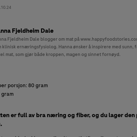
.10.24
nna Fjeldheim Dale
na Fjeldheim Dale blogger om mat på www.happyfoodstories.com
 klinisk ernæringsfysiolog. Hanna ønsker å inspirere med sunn, f
el mat, som gjør både kroppen, magen og sinnet fornøyd.
er porsjon: 80 gram
5 gram
n er full av bra næring og fiber, og du lager den 
.