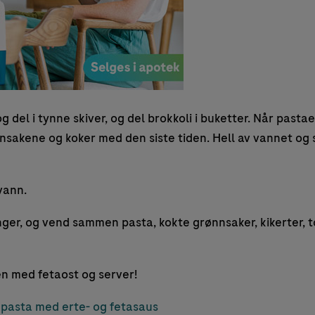
og del i tynne skiver, og del brokkoli i buketter. Når pasta
nnsakene og koker med den siste tiden. Hell av vannet og 
 vann.
inger, og vend sammen pasta, kokte grønnsaker, kikerter, 
en med fetaost og server!
pasta med erte- og fetasaus