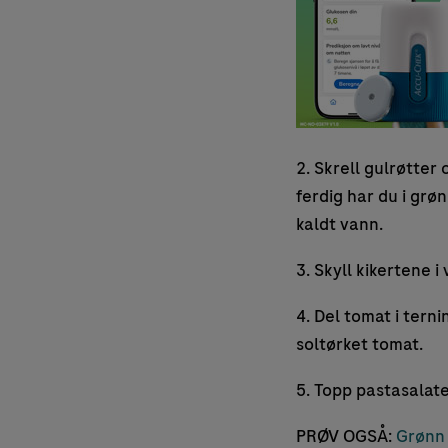
2. Skrell gulrøtter 
ferdig har du i grø
kaldt vann.
3. Skyll kikertene i
4. Del tomat i tern
soltørket tomat.
5. Topp pastasalat
PRØV OGSÅ:
Grønn 