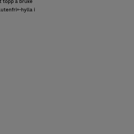
t topp å bruke
utenfri»-hylla i