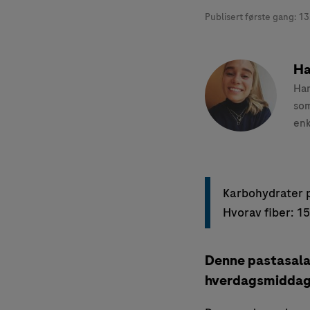
Publisert første gang:
13
Ha
Han
som
enk
Karbohydrater p
Hvorav fiber: 1
Denne pastasalate
hverdagsmiddag