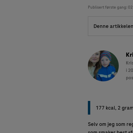
Publisert første gang:
02
Denne artikkelen
Kr
Kri
i 2
pos
177 kcal, 2 gra
Selv om jeg som reg
som smaker best «fe