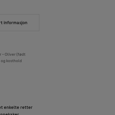
rt informasjon
 – Oliver (født
g og kosthold
et enkelte retter
annekaker.