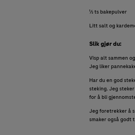
½ ts bakepulver
Litt salt og kardem
Slik gjør du:
Visp alt sammen og l
Jeg liker pannekak
Har du en god steke
steking. Jeg steker 
for å bli gjennoms
Jeg foretrekker å 
smaker også godt ti