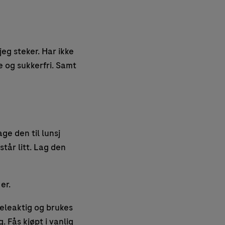
eg steker. Har ikke
ie og sukkerfri. Samt
ge den til lunsj
står litt. Lag den
er.
geleaktig og brukes
 Fås kjøpt i vanlig