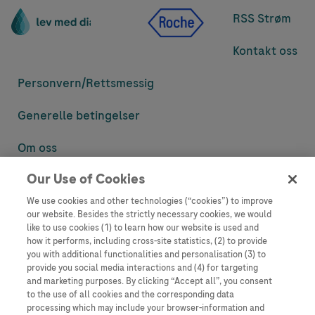
RSS Strøm
Kontakt oss
Personvern/
Rettsmessig
Generelle betingelser
Om oss
Our Use of Cookies
Denne nettsiden inneholder informasjon som er målsatt til en stor
mengde med tilhørere og kan inneholde produktdetaljer eller
We use cookies and other technologies (“cookies”) to improve
informasjon som ellers ikke er tilgjengelig eller gyldig i ditt land.
our website. Besides the strictly necessary cookies, we would
Vennligst vær oppmerksom på at vi ikke tar noe ansvar for tilgang til
like to use cookies (1) to learn how our website is used and
informasjon som muligens ikke er i samsvar med noen gyldig juridisk
how it performs, including cross-site statistics, (2) to provide
prosess, regulering, registrering eller bruk i bostedslandet ditt.
you with additional functionalities and personalisation (3) to
provide you social media interactions and (4) for targeting
Roche har ikke alltid mulighet til å kvalitetssikre andres innlegg, men
and marketing purposes. By clicking “Accept all”, you consent
vil fjerne villedende eller upassende innlegg så langt det lar seg gjøre.
to the use of all cookies and the corresponding data
Vi har ikke ansvar for innhold på eksterne nettsider som det lenkes til.
processing which may include your browser-information and
Kopiering av materiale fra dette nettstedet for bruk annet sted er ikke