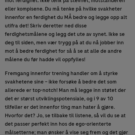
mot ferdighet. Ikke tenk på stevnet, motstanderen
eller kompisene. Du må tenke på hvilke svakheter
innenfor en ferdighet du MÅ bedre og legge opp alt
utifra det! Skriv deretter ned disse
ferdighetsmålene og legg det ute av synet. Ikke se
deg til siden, men vær trygg på at du nå jobber inn
mot å bedre ferdighet for så å se at alle de andre
målene du før hadde vil oppfylles!
Fremgang innenfor trening handler om å styrke
svakhetene sine – ikke forsøke å bedre det som
allerede er top-notch! Man må legge inn støtet der
det er størst utviklingspotensiale, og i 9 av 10
tilfeller er det innenfor ting man hater å gjøre.
Hvorfor det? Jo, se tilbake til listene, så vil du se at
det passer perfekt inn hos de ego-orienterte
målsetterne; man ønsker å vise seg frem og det gjør