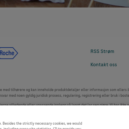
RSS Strøm
Kontakt oss
med tilhørere og kan inneholde produktdetaljer eller informasjon som ellers ikk
msvar med noen gyldig juridisk prosess, regulering, registrering eller bruk i bost
 fjerne villedende eller upassende innlegg så langt det lar seg gjøre. Vi har ikke 
le. Nettstedet selger plass til annonsører, og slikt innhold er merket.
oduktklager. Ta kontakt med kundeservice for å rapportere en hendelse, se www.
. Besides the strictly necessary cookies, we would