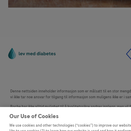
Denne nettsiden inneholder informasjon som er målsatt til en stor mengde 
vi ikke tar noe ansvar for tilgang til informasjon som muligens ikke er i sa
Roche har ikke alltid mulighet til å kvalitetssikre andres innlegg, men vil
materiale fra dette nettstedet for bruk annet sted er ikke tillatt uten avta
Our Use of Cookies
Dette nettstedet er ikke beregnet for å rapportere bivirkninger eller pr
We use cookies and other technologies (“cookies”) to improve our website