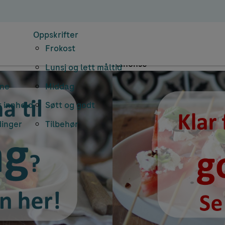
nearkiv: varm sa
Oppskrifter
Frokost
Annonse
Lunsj og lett måltid
rne
Middag
 innhold
Søtt og godt
dinger
Tilbehør