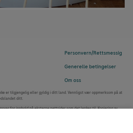
Personvern/
Rettsmessig
Generelle betingelser
Om oss
e er tilgjengelig eller gyldig i ditt land. Vennligst vær oppmerksom på at
edslandet ditt.
ansvar for innhold på eksterne nettsider som det lenkes til. Kopiering av
accu-chek.no.