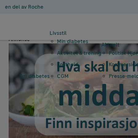
en del av Roche
Em
Livsstil
Annonse
Min diabetes
Aktuelt
Aktivitet & trening
Politisk Hjø
Kosthold
Kommersielt
Om diabetes
CGM
Presse-mel