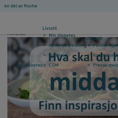
en del av Roche
Emnea
Livsstil
Annonse
Min diabetes
Aktuelt
Aktivitet & trening
Politisk Hjø
Kosthold
Kommersielt
Om diabetes
CGM
Presse-mel