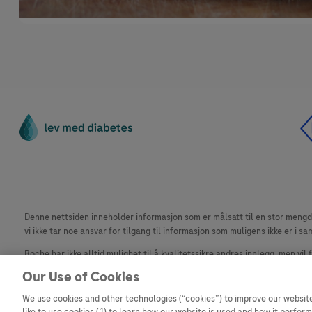
Denne nettsiden inneholder informasjon som er målsatt til en stor mengde 
vi ikke tar noe ansvar for tilgang til informasjon som muligens ikke er i sa
Roche har ikke alltid mulighet til å kvalitetssikre andres innlegg, men vil
materiale fra dette nettstedet for bruk annet sted er ikke tillatt uten avta
Our Use of Cookies
Dette nettstedet er ikke beregnet for å rapportere bivirkninger eller pr
We use cookies and other technologies (“cookies”) to improve our website