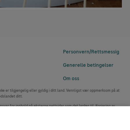
Personvern/
Rettsmessig
Generelle betingelser
Om oss
e er tilgjengelig eller gyldig i ditt land. Vennligst vær oppmerksom på at
edslandet ditt.
ansvar for innhold på eksterne nettsider som det lenkes til. Kopiering av
accu-chek.no.