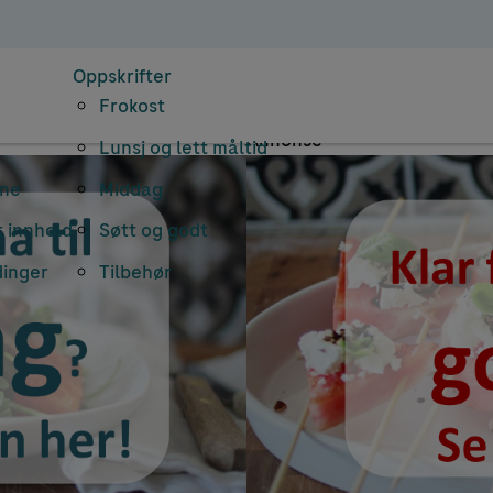
rkiv: trening di
Oppskrifter
Frokost
Annonse
Lunsj og lett måltid
rne
Middag
 innhold
Søtt og godt
dinger
Tilbehør