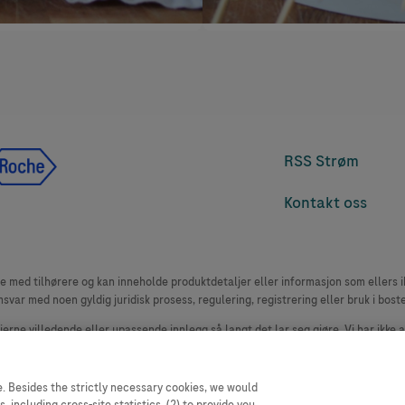
RSS Strøm
Kontakt oss
med tilhørere og kan inneholde produktdetaljer eller informasjon som ellers ikk
msvar med noen gyldig juridisk prosess, regulering, registrering eller bruk i bost
 fjerne villedende eller upassende innlegg så langt det lar seg gjøre. Vi har ikke 
le. Nettstedet selger plass til annonsører, og slikt innhold er merket.
oduktklager. Ta kontakt med kundeservice for å rapportere en hendelse, se www.
. Besides the strictly necessary cookies, we would