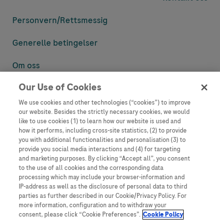
Personvern/
Rettsmessig
Generelle betingelser
Om oss
Our Use of Cookies
Denne nettsiden inneholder informasjon som er målsatt til en stor
mengde med tilhørere og kan inneholde produktdetaljer eller
We use cookies and other technologies (“cookies”) to improve
informasjon som ellers ikke er tilgjengelig eller gyldig i ditt land.
our website. Besides the strictly necessary cookies, we would
Vennligst vær oppmerksom på at vi ikke tar noe ansvar for tilgang til
like to use cookies (1) to learn how our website is used and
informasjon som muligens ikke er i samsvar med noen gyldig juridisk
how it performs, including cross-site statistics, (2) to provide
prosess, regulering, registrering eller bruk i bostedslandet ditt.
you with additional functionalities and personalisation (3) to
provide you social media interactions and (4) for targeting
Roche har ikke alltid mulighet til å kvalitetssikre andres innlegg, men
and marketing purposes. By clicking “Accept all”, you consent
vil fjerne villedende eller upassende innlegg så langt det lar seg gjøre.
to the use of all cookies and the corresponding data
Vi har ikke ansvar for innhold på eksterne nettsider som det lenkes til.
processing which may include your browser-information and
Kopiering av materiale fra dette nettstedet for bruk annet sted er ikke
IP-address as well as the disclosure of personal data to third
tillatt uten avtale. Nettstedet selger plass til annonsører, og slikt
parties as further described in our Cookie/Privacy Policy. For
innhold er merket.
more information, configuration and to withdraw your
consent, please click “Cookie Preferences”.
Cookie Policy
Dette nettstedet er ikke beregnet for å rapportere bivirkninger eller