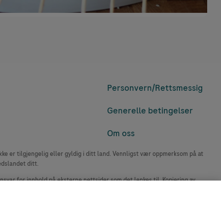
Personvern/
Rettsmessig
Generelle betingelser
Om oss
e er tilgjengelig eller gyldig i ditt land. Vennligst vær oppmerksom på at
edslandet ditt.
ansvar for innhold på eksterne nettsider som det lenkes til. Kopiering av
accu-chek.no.