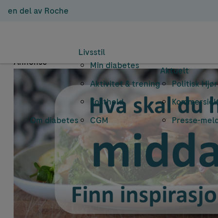
en del av Roche
Emnearkiv: t
Livsstil
Annonse
Min diabetes
Aktuelt
Aktivitet & trening
Politisk Hjø
Kosthold
Kommersielt
Om diabetes
CGM
Presse-mel