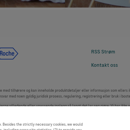
RSS Strøm
Kontakt oss
med tilhørere og kan inneholde produktdetaljer eller informasjon som ellers ikk
msvar med noen gyldig juridisk prosess, regulering, registrering eller bruk i bost
 fjerne villedende eller upassende innlegg så langt det lar seg gjøre. Vi har ikke 
le. Nettstedet selger plass til annonsører, og slikt innhold er merket.
oduktklager. Ta kontakt med kundeservice for å rapportere en hendelse, se www.
. Besides the strictly necessary cookies, we would