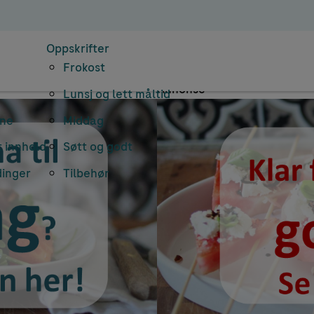
ips og råd fra h
Oppskrifter
Frokost
Annonse
Lunsj og lett måltid
rne
Middag
 innhold
Søtt og godt
dinger
Tilbehør