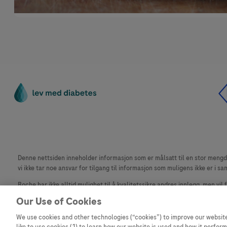
Denne nettsiden inneholder informasjon som er målsatt til en stor mengde 
vi ikke tar noe ansvar for tilgang til informasjon som muligens ikke er i sa
Roche har ikke alltid mulighet til å kvalitetssikre andres innlegg, men vil
materiale fra dette nettstedet for bruk annet sted er ikke tillatt uten avta
Our Use of Cookies
Dette nettstedet er ikke beregnet for å rapportere bivirkninger eller pr
We use cookies and other technologies (“cookies”) to improve our website