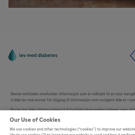
Denne nettsiden inneholder informasjon som er målsatt til en stor mengde 
vi ikke tar noe ansvar for tilgang til informasjon som muligens ikke er i sa
Roche har ikke alltid mulighet til å kvalitetssikre andres innlegg, men vil
materiale fra dette nettstedet for bruk annet sted er ikke tillatt uten avta
Our Use of Cookies
Dette nettstedet er ikke beregnet for å rapportere bivirkninger eller pr
We use cookies and other technologies (“cookies”) to improve our website