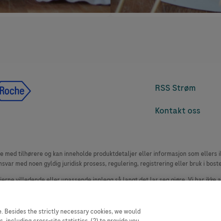
RSS Strøm
Kontakt oss
med tilhørere og kan inneholde produktdetaljer eller informasjon som ellers ikk
msvar med noen gyldig juridisk prosess, regulering, registrering eller bruk i bost
 fjerne villedende eller upassende innlegg så langt det lar seg gjøre. Vi har ikke 
le. Nettstedet selger plass til annonsører, og slikt innhold er merket.
oduktklager. Ta kontakt med kundeservice for å rapportere en hendelse, se www.
. Besides the strictly necessary cookies, we would