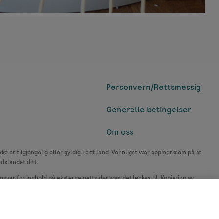
Personvern/
Rettsmessig
Generelle betingelser
Om oss
e er tilgjengelig eller gyldig i ditt land. Vennligst vær oppmerksom på at
edslandet ditt.
ansvar for innhold på eksterne nettsider som det lenkes til. Kopiering av
accu-chek.no.