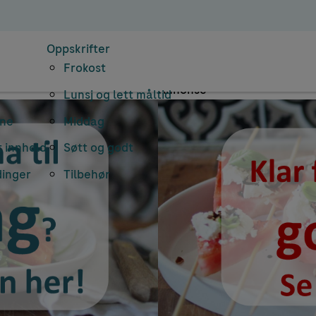
nearkiv: superb
Oppskrifter
Frokost
Annonse
Lunsj og lett måltid
rne
Middag
 innhold
Søtt og godt
dinger
Tilbehør