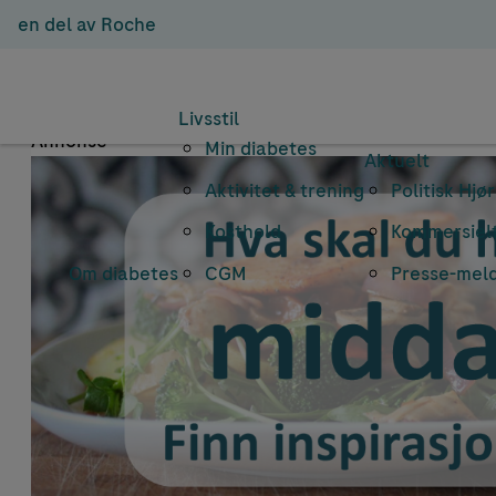
en del av Roche
Em
Livsstil
Annonse
Min diabetes
Aktuelt
Aktivitet & trening
Politisk Hjø
Kosthold
Kommersielt
Om diabetes
CGM
Presse-mel