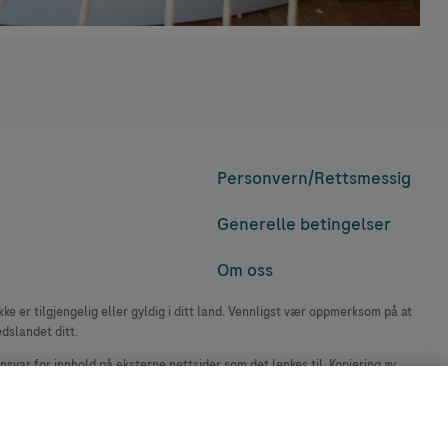
Personvern/
Rettsmessig
Generelle betingelser
Om oss
e er tilgjengelig eller gyldig i ditt land. Vennligst vær oppmerksom på at
edslandet ditt.
ansvar for innhold på eksterne nettsider som det lenkes til. Kopiering av
accu-chek.no.