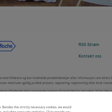
RSS Strøm
Kontakt oss
med tilhørere og kan inneholde produktdetaljer eller informasjon som ellers ikk
msvar med noen gyldig juridisk prosess, regulering, registrering eller bruk i bost
 fjerne villedende eller upassende innlegg så langt det lar seg gjøre. Vi har ikke 
le. Nettstedet selger plass til annonsører, og slikt innhold er merket.
oduktklager. Ta kontakt med kundeservice for å rapportere en hendelse, se www.
. Besides the strictly necessary cookies, we would