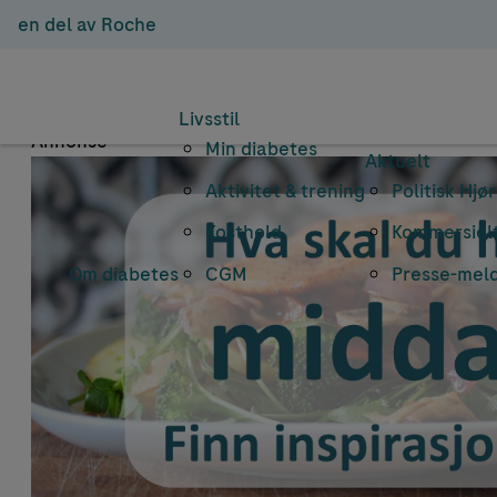
en del av Roche
Emneark
Livsstil
Annonse
Min diabetes
Aktuelt
Aktivitet & trening
Politisk Hjø
Kosthold
Kommersielt
Om diabetes
CGM
Presse-mel