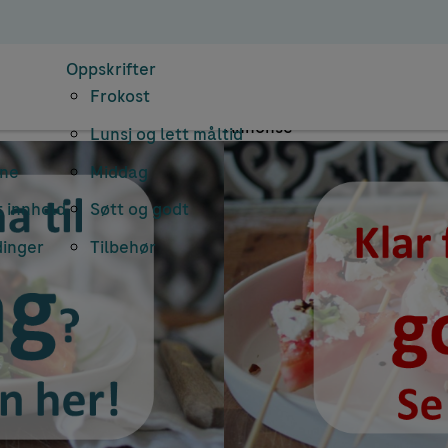
iv: sukkerfritt p
Oppskrifter
Frokost
Annonse
Lunsj og lett måltid
rne
Middag
 innhold
Søtt og godt
dinger
Tilbehør