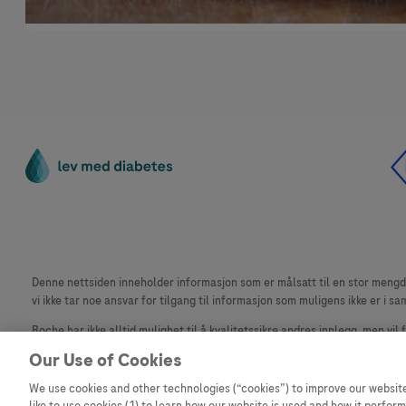
Denne nettsiden inneholder informasjon som er målsatt til en stor mengde 
vi ikke tar noe ansvar for tilgang til informasjon som muligens ikke er i sa
Roche har ikke alltid mulighet til å kvalitetssikre andres innlegg, men vil
materiale fra dette nettstedet for bruk annet sted er ikke tillatt uten avta
Our Use of Cookies
Dette nettstedet er ikke beregnet for å rapportere bivirkninger eller pr
We use cookies and other technologies (“cookies”) to improve our website