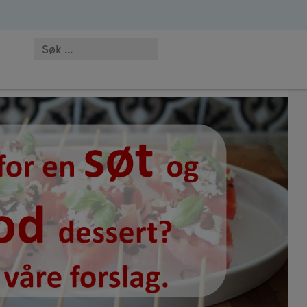
åskegodt