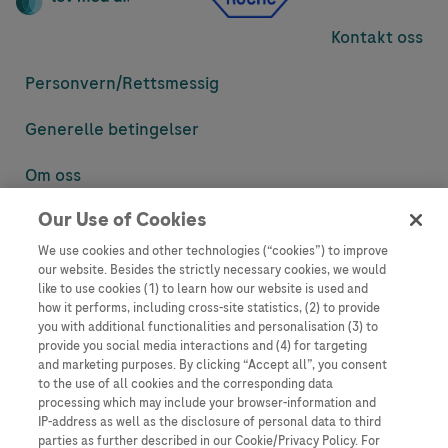
Kontakt oss
Personvern/
Rettsmessig
Generelle betingelser
Om oss
Our Use of Cookies
Denne nettsiden inneholder informasjon som er målsatt til en stor
mengde med tilhørere og kan inneholde produktdetaljer eller
We use cookies and other technologies (“cookies”) to improve
informasjon som ellers ikke er tilgjengelig eller gyldig i ditt land.
our website. Besides the strictly necessary cookies, we would
Vennligst vær oppmerksom på at vi ikke tar noe ansvar for tilgang til
like to use cookies (1) to learn how our website is used and
informasjon som muligens ikke er i samsvar med noen gyldig juridisk
how it performs, including cross-site statistics, (2) to provide
prosess, regulering, registrering eller bruk i bostedslandet ditt.
you with additional functionalities and personalisation (3) to
provide you social media interactions and (4) for targeting
Roche har ikke alltid mulighet til å kvalitetssikre andres innlegg, men
and marketing purposes. By clicking “Accept all”, you consent
vil fjerne villedende eller upassende innlegg så langt det lar seg gjøre.
to the use of all cookies and the corresponding data
Vi har ikke ansvar for innhold på eksterne nettsider som det lenkes til.
processing which may include your browser-information and
Kopiering av materiale fra dette nettstedet for bruk annet sted er ikke
IP-address as well as the disclosure of personal data to third
tillatt uten avtale. Nettstedet selger plass til annonsører, og slikt
parties as further described in our Cookie/Privacy Policy. For