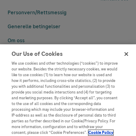
Personvern/
Rettsmessig
Generelle betingelser
Om oss
Our Use of Cookies
Denne nettsiden inneholder informasjon som er målsatt til en stor
mengde med tilhørere og kan inneholde produktdetaljer eller
We use cookies and other technologies (“cookies”) to improve
informasjon som ellers ikke er tilgjengelig eller gyldig i ditt land.
our website. Besides the strictly necessary cookies, we would
Vennligst vær oppmerksom på at vi ikke tar noe ansvar for tilgang til
like to use cookies (1) to learn how our website is used and
informasjon som muligens ikke er i samsvar med noen gyldig juridisk
how it performs, including cross-site statistics, (2) to provide
prosess, regulering, registrering eller bruk i bostedslandet ditt.
you with additional functionalities and personalisation (3) to
provide you social media interactions and (4) for targeting
Roche har ikke alltid mulighet til å kvalitetssikre andres innlegg, men
and marketing purposes. By clicking “Accept all”, you consent
vil fjerne villedende eller upassende innlegg så langt det lar seg gjøre.
to the use of all cookies and the corresponding data
Vi har ikke ansvar for innhold på eksterne nettsider som det lenkes til.
processing which may include your browser-information and
Kopiering av materiale fra dette nettstedet for bruk annet sted er ikke
IP-address as well as the disclosure of personal data to third
tillatt uten avtale. Nettstedet selger plass til annonsører, og slikt
parties as further described in our Cookie/Privacy Policy. For
innhold er merket.
more information, configuration and to withdraw your
consent, please click “Cookie Preferences”.
Cookie Policy
Dette nettstedet er ikke beregnet for å rapportere bivirkninger eller