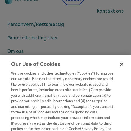
Kontakt oss
Personvern/
Rettsmessig
Generelle betingelser
Om oss
Our Use of Cookies
Denne nettsiden inneholder informasjon som er målsatt til en stor
mengde med tilhørere og kan inneholde produktdetaljer eller
We use cookies and other technologies (“cookies”) to improve
informasjon som ellers ikke er tilgjengelig eller gyldig i ditt land.
our website. Besides the strictly necessary cookies, we would
Vennligst vær oppmerksom på at vi ikke tar noe ansvar for tilgang til
like to use cookies (1) to learn how our website is used and
informasjon som muligens ikke er i samsvar med noen gyldig juridisk
how it performs, including cross-site statistics, (2) to provide
prosess, regulering, registrering eller bruk i bostedslandet ditt.
you with additional functionalities and personalisation (3) to
provide you social media interactions and (4) for targeting
Roche har ikke alltid mulighet til å kvalitetssikre andres innlegg, men
and marketing purposes. By clicking “Accept all”, you consent
vil fjerne villedende eller upassende innlegg så langt det lar seg gjøre.
to the use of all cookies and the corresponding data
Vi har ikke ansvar for innhold på eksterne nettsider som det lenkes til.
processing which may include your browser-information and
Kopiering av materiale fra dette nettstedet for bruk annet sted er ikke
IP-address as well as the disclosure of personal data to third
tillatt uten avtale. Nettstedet selger plass til annonsører, og slikt
parties as further described in our Cookie/Privacy Policy. For