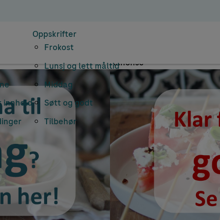
mnearkiv: søtsak
Oppskrifter
Frokost
Annonse
Lunsj og lett måltid
rne
Middag
 innhold
Søtt og godt
dinger
Tilbehør