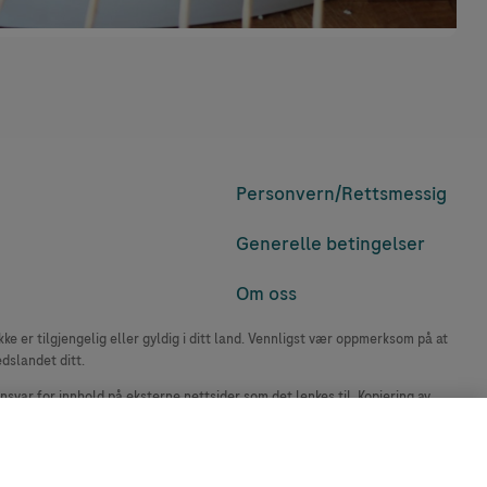
Personvern/
Rettsmessig
Generelle betingelser
Om oss
e er tilgjengelig eller gyldig i ditt land. Vennligst vær oppmerksom på at
edslandet ditt.
ansvar for innhold på eksterne nettsider som det lenkes til. Kopiering av
accu-chek.no.