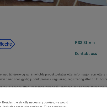
RSS Strøm
Kontakt oss
med tilhørere og kan inneholde produktdetaljer eller informasjon som ellers ikk
msvar med noen gyldig juridisk prosess, regulering, registrering eller bruk i bost
 fjerne villedende eller upassende innlegg så langt det lar seg gjøre. Vi har ikke 
le. Nettstedet selger plass til annonsører, og slikt innhold er merket.
oduktklager. Ta kontakt med kundeservice for å rapportere en hendelse, se www.
. Besides the strictly necessary cookies, we would