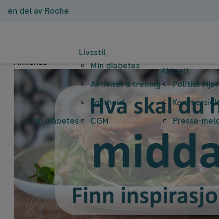
en del av Roche
E
Livsstil
Annonse
Min diabetes
Aktuelt
Aktivitet & trening
Politisk Hjø
Kosthold
Kommersielt
Om diabetes
CGM
Presse-mel