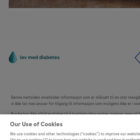
Denne nettsiden inneholder informasjon som er målsatt til en stor mengde 
vi ikke tar noe ansvar for tilgang til informasjon som muligens ikke er i sa
Roche har ikke alltid mulighet til å kvalitetssikre andres innlegg, men vil
materiale fra dette nettstedet for bruk annet sted er ikke tillatt uten avta
Our Use of Cookies
Dette nettstedet er ikke beregnet for å rapportere bivirkninger eller pr
We use cookies and other technologies (“cookies”) to improve our website