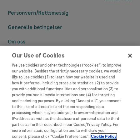
Personvern/
Rettsmessig
Generelle betingelser
Om oss
Our Use of Cookies
Denne nettsiden inneholder informasjon som er målsatt til en stor
mengde med tilhørere og kan inneholde produktdetaljer eller
We use cookies and other technologies (“cookies”) to improve
informasjon som ellers ikke er tilgjengelig eller gyldig i ditt land.
our website. Besides the strictly necessary cookies, we would
Vennligst vær oppmerksom på at vi ikke tar noe ansvar for tilgang til
like to use cookies (1) to learn how our website is used and
informasjon som muligens ikke er i samsvar med noen gyldig juridisk
how it performs, including cross-site statistics, (2) to provide
prosess, regulering, registrering eller bruk i bostedslandet ditt.
you with additional functionalities and personalisation (3) to
provide you social media interactions and (4) for targeting
Roche har ikke alltid mulighet til å kvalitetssikre andres innlegg, men
and marketing purposes. By clicking “Accept all”, you consent
vil fjerne villedende eller upassende innlegg så langt det lar seg gjøre.
to the use of all cookies and the corresponding data
Vi har ikke ansvar for innhold på eksterne nettsider som det lenkes til.
processing which may include your browser-information and
Kopiering av materiale fra dette nettstedet for bruk annet sted er ikke
IP-address as well as the disclosure of personal data to third
tillatt uten avtale. Nettstedet selger plass til annonsører, og slikt
parties as further described in our Cookie/Privacy Policy. For
innhold er merket.
more information, configuration and to withdraw your
consent, please click “Cookie Preferences”.
Cookie Policy
Dette nettstedet er ikke beregnet for å rapportere bivirkninger eller