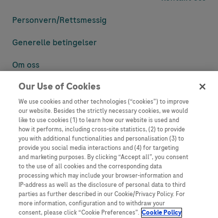
Personvern/
Rettsmessig
Generelle betingelser
Om oss
Our Use of Cookies
Denne nettsiden inneholder informasjon som er målsatt til en stor
mengde med tilhørere og kan inneholde produktdetaljer eller
We use cookies and other technologies (“cookies”) to improve
informasjon som ellers ikke er tilgjengelig eller gyldig i ditt land.
our website. Besides the strictly necessary cookies, we would
Vennligst vær oppmerksom på at vi ikke tar noe ansvar for tilgang til
like to use cookies (1) to learn how our website is used and
informasjon som muligens ikke er i samsvar med noen gyldig juridisk
how it performs, including cross-site statistics, (2) to provide
prosess, regulering, registrering eller bruk i bostedslandet ditt.
you with additional functionalities and personalisation (3) to
provide you social media interactions and (4) for targeting
Roche har ikke alltid mulighet til å kvalitetssikre andres innlegg, men
and marketing purposes. By clicking “Accept all”, you consent
vil fjerne villedende eller upassende innlegg så langt det lar seg gjøre.
to the use of all cookies and the corresponding data
Vi har ikke ansvar for innhold på eksterne nettsider som det lenkes til.
processing which may include your browser-information and
Kopiering av materiale fra dette nettstedet for bruk annet sted er ikke
IP-address as well as the disclosure of personal data to third
tillatt uten avtale. Nettstedet selger plass til annonsører, og slikt
parties as further described in our Cookie/Privacy Policy. For
innhold er merket.
more information, configuration and to withdraw your
consent, please click “Cookie Preferences”.
Cookie Policy
Dette nettstedet er ikke beregnet for å rapportere bivirkninger eller