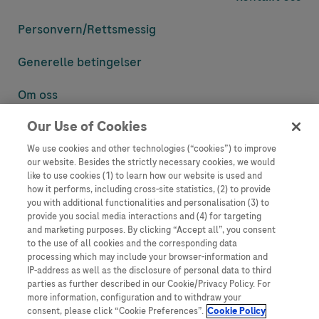
Personvern/
Rettsmessig
Generelle betingelser
Om oss
Our Use of Cookies
Denne nettsiden inneholder informasjon som er målsatt til en stor
mengde med tilhørere og kan inneholde produktdetaljer eller
We use cookies and other technologies (“cookies”) to improve
informasjon som ellers ikke er tilgjengelig eller gyldig i ditt land.
our website. Besides the strictly necessary cookies, we would
Vennligst vær oppmerksom på at vi ikke tar noe ansvar for tilgang til
like to use cookies (1) to learn how our website is used and
informasjon som muligens ikke er i samsvar med noen gyldig juridisk
how it performs, including cross-site statistics, (2) to provide
prosess, regulering, registrering eller bruk i bostedslandet ditt.
you with additional functionalities and personalisation (3) to
provide you social media interactions and (4) for targeting
Roche har ikke alltid mulighet til å kvalitetssikre andres innlegg, men
and marketing purposes. By clicking “Accept all”, you consent
vil fjerne villedende eller upassende innlegg så langt det lar seg gjøre.
to the use of all cookies and the corresponding data
Vi har ikke ansvar for innhold på eksterne nettsider som det lenkes til.
processing which may include your browser-information and
Kopiering av materiale fra dette nettstedet for bruk annet sted er ikke
IP-address as well as the disclosure of personal data to third
tillatt uten avtale. Nettstedet selger plass til annonsører, og slikt
parties as further described in our Cookie/Privacy Policy. For
innhold er merket.
more information, configuration and to withdraw your
consent, please click “Cookie Preferences”.
Cookie Policy
Dette nettstedet er ikke beregnet for å rapportere bivirkninger eller