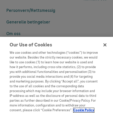
Personvern/
Rettsmessig
Generelle betingelser
Om oss
Our Use of Cookies
Denne nettsiden inneholder informasjon som er målsatt til en stor
mengde med tilhørere og kan inneholde produktdetaljer eller
We use cookies and other technologies (“cookies”) to improve
informasjon som ellers ikke er tilgjengelig eller gyldig i ditt land.
our website. Besides the strictly necessary cookies, we would
Vennligst vær oppmerksom på at vi ikke tar noe ansvar for tilgang til
like to use cookies (1) to learn how our website is used and
informasjon som muligens ikke er i samsvar med noen gyldig juridisk
how it performs, including cross-site statistics, (2) to provide
prosess, regulering, registrering eller bruk i bostedslandet ditt.
you with additional functionalities and personalisation (3) to
provide you social media interactions and (4) for targeting
Roche har ikke alltid mulighet til å kvalitetssikre andres innlegg, men
and marketing purposes. By clicking “Accept all”, you consent
vil fjerne villedende eller upassende innlegg så langt det lar seg gjøre.
to the use of all cookies and the corresponding data
Vi har ikke ansvar for innhold på eksterne nettsider som det lenkes til.
processing which may include your browser-information and
Kopiering av materiale fra dette nettstedet for bruk annet sted er ikke
IP-address as well as the disclosure of personal data to third
tillatt uten avtale. Nettstedet selger plass til annonsører, og slikt
parties as further described in our Cookie/Privacy Policy. For
innhold er merket.
more information, configuration and to withdraw your
consent, please click “Cookie Preferences”.
Cookie Policy
Dette nettstedet er ikke beregnet for å rapportere bivirkninger eller