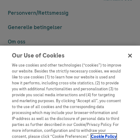
Personvern/
Rettsmessig
Generelle betingelser
Om oss
Our Use of Cookies
Denne nettsiden inneholder informasjon som er målsatt til en stor
mengde med tilhørere og kan inneholde produktdetaljer eller
We use cookies and other technologies (“cookies”) to improve
informasjon som ellers ikke er tilgjengelig eller gyldig i ditt land.
our website. Besides the strictly necessary cookies, we would
Vennligst vær oppmerksom på at vi ikke tar noe ansvar for tilgang til
like to use cookies (1) to learn how our website is used and
informasjon som muligens ikke er i samsvar med noen gyldig juridisk
how it performs, including cross-site statistics, (2) to provide
prosess, regulering, registrering eller bruk i bostedslandet ditt.
you with additional functionalities and personalisation (3) to
provide you social media interactions and (4) for targeting
Roche har ikke alltid mulighet til å kvalitetssikre andres innlegg, men
and marketing purposes. By clicking “Accept all”, you consent
vil fjerne villedende eller upassende innlegg så langt det lar seg gjøre.
to the use of all cookies and the corresponding data
Vi har ikke ansvar for innhold på eksterne nettsider som det lenkes til.
processing which may include your browser-information and
Kopiering av materiale fra dette nettstedet for bruk annet sted er ikke
IP-address as well as the disclosure of personal data to third
tillatt uten avtale. Nettstedet selger plass til annonsører, og slikt
parties as further described in our Cookie/Privacy Policy. For
innhold er merket.
more information, configuration and to withdraw your
consent, please click “Cookie Preferences”.
Cookie Policy
Dette nettstedet er ikke beregnet for å rapportere bivirkninger eller