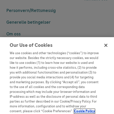
Personvern/
Rettsmessig
Generelle betingelser
Om oss
Our Use of Cookies
Denne nettsiden inneholder informasjon som er målsatt til en stor
mengde med tilhørere og kan inneholde produktdetaljer eller
We use cookies and other technologies (“cookies”) to improve
informasjon som ellers ikke er tilgjengelig eller gyldig i ditt land.
our website. Besides the strictly necessary cookies, we would
Vennligst vær oppmerksom på at vi ikke tar noe ansvar for tilgang til
like to use cookies (1) to learn how our website is used and
informasjon som muligens ikke er i samsvar med noen gyldig juridisk
how it performs, including cross-site statistics, (2) to provide
prosess, regulering, registrering eller bruk i bostedslandet ditt.
you with additional functionalities and personalisation (3) to
provide you social media interactions and (4) for targeting
Roche har ikke alltid mulighet til å kvalitetssikre andres innlegg, men
and marketing purposes. By clicking “Accept all”, you consent
vil fjerne villedende eller upassende innlegg så langt det lar seg gjøre.
to the use of all cookies and the corresponding data
Vi har ikke ansvar for innhold på eksterne nettsider som det lenkes til.
processing which may include your browser-information and
Kopiering av materiale fra dette nettstedet for bruk annet sted er ikke
IP-address as well as the disclosure of personal data to third
tillatt uten avtale. Nettstedet selger plass til annonsører, og slikt
parties as further described in our Cookie/Privacy Policy. For
innhold er merket.
more information, configuration and to withdraw your
consent, please click “Cookie Preferences”.
Cookie Policy
Dette nettstedet er ikke beregnet for å rapportere bivirkninger eller