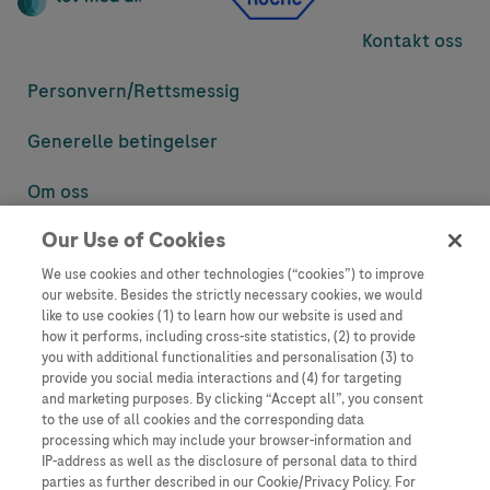
Kontakt oss
Personvern/
Rettsmessig
Generelle betingelser
Om oss
Our Use of Cookies
Denne nettsiden inneholder informasjon som er målsatt til en stor
mengde med tilhørere og kan inneholde produktdetaljer eller
We use cookies and other technologies (“cookies”) to improve
informasjon som ellers ikke er tilgjengelig eller gyldig i ditt land.
our website. Besides the strictly necessary cookies, we would
Vennligst vær oppmerksom på at vi ikke tar noe ansvar for tilgang til
like to use cookies (1) to learn how our website is used and
informasjon som muligens ikke er i samsvar med noen gyldig juridisk
how it performs, including cross-site statistics, (2) to provide
prosess, regulering, registrering eller bruk i bostedslandet ditt.
you with additional functionalities and personalisation (3) to
provide you social media interactions and (4) for targeting
Roche har ikke alltid mulighet til å kvalitetssikre andres innlegg, men
and marketing purposes. By clicking “Accept all”, you consent
vil fjerne villedende eller upassende innlegg så langt det lar seg gjøre.
to the use of all cookies and the corresponding data
Vi har ikke ansvar for innhold på eksterne nettsider som det lenkes til.
processing which may include your browser-information and
Kopiering av materiale fra dette nettstedet for bruk annet sted er ikke
IP-address as well as the disclosure of personal data to third
tillatt uten avtale. Nettstedet selger plass til annonsører, og slikt
parties as further described in our Cookie/Privacy Policy. For