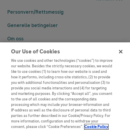
Personvern/
Rettsmessig
Generelle betingelser
Om oss
Our Use of Cookies
Denne nettsiden inneholder informasjon som er målsatt til en stor
mengde med tilhørere og kan inneholde produktdetaljer eller
We use cookies and other technologies (“cookies”) to improve
informasjon som ellers ikke er tilgjengelig eller gyldig i ditt land.
our website. Besides the strictly necessary cookies, we would
Vennligst vær oppmerksom på at vi ikke tar noe ansvar for tilgang til
like to use cookies (1) to learn how our website is used and
informasjon som muligens ikke er i samsvar med noen gyldig juridisk
how it performs, including cross-site statistics, (2) to provide
prosess, regulering, registrering eller bruk i bostedslandet ditt.
you with additional functionalities and personalisation (3) to
provide you social media interactions and (4) for targeting
Roche har ikke alltid mulighet til å kvalitetssikre andres innlegg, men
and marketing purposes. By clicking “Accept all”, you consent
vil fjerne villedende eller upassende innlegg så langt det lar seg gjøre.
to the use of all cookies and the corresponding data
Vi har ikke ansvar for innhold på eksterne nettsider som det lenkes til.
processing which may include your browser-information and
Kopiering av materiale fra dette nettstedet for bruk annet sted er ikke
IP-address as well as the disclosure of personal data to third
tillatt uten avtale. Nettstedet selger plass til annonsører, og slikt
parties as further described in our Cookie/Privacy Policy. For
innhold er merket.
more information, configuration and to withdraw your
consent, please click “Cookie Preferences”.
Cookie Policy
Dette nettstedet er ikke beregnet for å rapportere bivirkninger eller