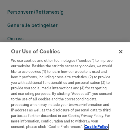
Personvern/
Rettsmessig
Generelle betingelser
Om oss
Our Use of Cookies
Denne nettsiden inneholder informasjon som er målsatt til en stor
mengde med tilhørere og kan inneholde produktdetaljer eller
We use cookies and other technologies (“cookies”) to improve
informasjon som ellers ikke er tilgjengelig eller gyldig i ditt land.
our website. Besides the strictly necessary cookies, we would
Vennligst vær oppmerksom på at vi ikke tar noe ansvar for tilgang til
like to use cookies (1) to learn how our website is used and
informasjon som muligens ikke er i samsvar med noen gyldig juridisk
how it performs, including cross-site statistics, (2) to provide
prosess, regulering, registrering eller bruk i bostedslandet ditt.
you with additional functionalities and personalisation (3) to
provide you social media interactions and (4) for targeting
Roche har ikke alltid mulighet til å kvalitetssikre andres innlegg, men
and marketing purposes. By clicking “Accept all”, you consent
vil fjerne villedende eller upassende innlegg så langt det lar seg gjøre.
to the use of all cookies and the corresponding data
Vi har ikke ansvar for innhold på eksterne nettsider som det lenkes til.
processing which may include your browser-information and
Kopiering av materiale fra dette nettstedet for bruk annet sted er ikke
IP-address as well as the disclosure of personal data to third
tillatt uten avtale. Nettstedet selger plass til annonsører, og slikt
parties as further described in our Cookie/Privacy Policy. For
innhold er merket.
more information, configuration and to withdraw your
consent, please click “Cookie Preferences”.
Cookie Policy
Dette nettstedet er ikke beregnet for å rapportere bivirkninger eller