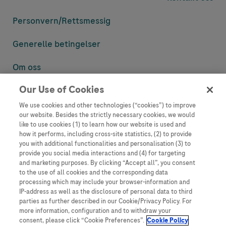
Personvern/
Rettsmessig
Generelle betingelser
Om oss
Our Use of Cookies
Denne nettsiden inneholder informasjon som er målsatt til en stor
mengde med tilhørere og kan inneholde produktdetaljer eller
We use cookies and other technologies (“cookies”) to improve
informasjon som ellers ikke er tilgjengelig eller gyldig i ditt land.
our website. Besides the strictly necessary cookies, we would
Vennligst vær oppmerksom på at vi ikke tar noe ansvar for tilgang til
like to use cookies (1) to learn how our website is used and
informasjon som muligens ikke er i samsvar med noen gyldig juridisk
how it performs, including cross-site statistics, (2) to provide
prosess, regulering, registrering eller bruk i bostedslandet ditt.
you with additional functionalities and personalisation (3) to
provide you social media interactions and (4) for targeting
Roche har ikke alltid mulighet til å kvalitetssikre andres innlegg, men
and marketing purposes. By clicking “Accept all”, you consent
vil fjerne villedende eller upassende innlegg så langt det lar seg gjøre.
to the use of all cookies and the corresponding data
Vi har ikke ansvar for innhold på eksterne nettsider som det lenkes til.
processing which may include your browser-information and
Kopiering av materiale fra dette nettstedet for bruk annet sted er ikke
IP-address as well as the disclosure of personal data to third
tillatt uten avtale. Nettstedet selger plass til annonsører, og slikt
parties as further described in our Cookie/Privacy Policy. For
innhold er merket.
more information, configuration and to withdraw your
consent, please click “Cookie Preferences”.
Cookie Policy
Dette nettstedet er ikke beregnet for å rapportere bivirkninger eller