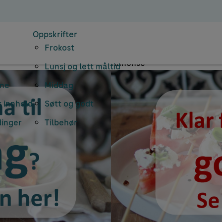
nearkiv: permis
Oppskrifter
Frokost
Annonse
Lunsj og lett måltid
rne
Middag
 innhold
Søtt og godt
dinger
Tilbehør