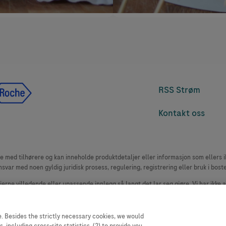
RSS Strøm
Kontakt oss
med tilhørere og kan inneholde produktdetaljer eller informasjon som ellers ikk
msvar med noen gyldig juridisk prosess, regulering, registrering eller bruk i bost
 fjerne villedende eller upassende innlegg så langt det lar seg gjøre. Vi har ikke 
le. Nettstedet selger plass til annonsører, og slikt innhold er merket.
oduktklager. Ta kontakt med kundeservice for å rapportere en hendelse, se www.
. Besides the strictly necessary cookies, we would