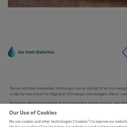
Denne nettsiden inneholder informasjon som er målsatt til en stor mengde 
vi ikke tar noe ansvar for tilgang til informasjon som muligens ikke er i sa
Roche har ikke alltid mulighet til å kvalitetssikre andres innlegg, men vil
materiale fra dette nettstedet for bruk annet sted er ikke tillatt uten avta
Our Use of Cookies
Dette nettstedet er ikke beregnet for å rapportere bivirkninger eller pr
We use cookies and other technologies (“cookies”) to improve our website