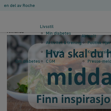
en del av Roche
Em
Livsstil
Annonse
Min diabetes
Aktuelt
Aktivitet & trening
Politisk Hjø
Kosthold
Kommersielt
Om diabetes
CGM
Presse-mel