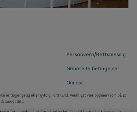
Personvern/
Rettsmessig
Generelle betingelser
Om oss
e er tilgjengelig eller gyldig i ditt land. Vennligst vær oppmerksom på at
edslandet ditt.
ansvar for innhold på eksterne nettsider som det lenkes til. Kopiering av
accu-chek.no.