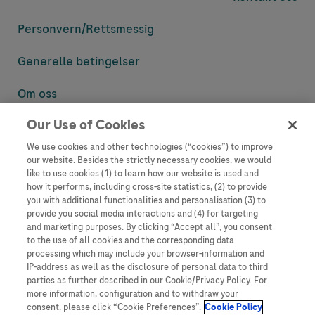
Personvern/
Rettsmessig
Generelle betingelser
Om oss
Our Use of Cookies
Denne nettsiden inneholder informasjon som er målsatt til en stor
mengde med tilhørere og kan inneholde produktdetaljer eller
We use cookies and other technologies (“cookies”) to improve
informasjon som ellers ikke er tilgjengelig eller gyldig i ditt land.
our website. Besides the strictly necessary cookies, we would
Vennligst vær oppmerksom på at vi ikke tar noe ansvar for tilgang til
like to use cookies (1) to learn how our website is used and
informasjon som muligens ikke er i samsvar med noen gyldig juridisk
how it performs, including cross-site statistics, (2) to provide
prosess, regulering, registrering eller bruk i bostedslandet ditt.
you with additional functionalities and personalisation (3) to
provide you social media interactions and (4) for targeting
Roche har ikke alltid mulighet til å kvalitetssikre andres innlegg, men
and marketing purposes. By clicking “Accept all”, you consent
vil fjerne villedende eller upassende innlegg så langt det lar seg gjøre.
to the use of all cookies and the corresponding data
Vi har ikke ansvar for innhold på eksterne nettsider som det lenkes til.
processing which may include your browser-information and
Kopiering av materiale fra dette nettstedet for bruk annet sted er ikke
IP-address as well as the disclosure of personal data to third
tillatt uten avtale. Nettstedet selger plass til annonsører, og slikt
parties as further described in our Cookie/Privacy Policy. For
innhold er merket.
more information, configuration and to withdraw your
consent, please click “Cookie Preferences”.
Cookie Policy
Dette nettstedet er ikke beregnet for å rapportere bivirkninger eller