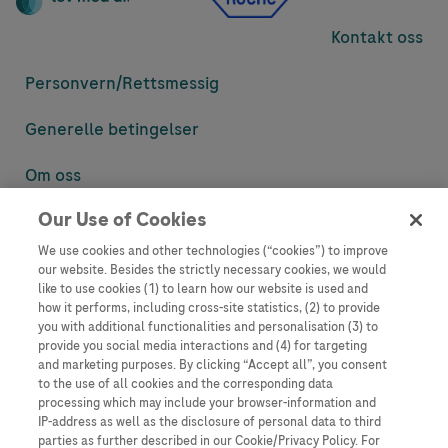
Kontakt oss
Personvern/
Rettsmessig
Generelle betingelser
Om oss
Our Use of Cookies
Denne nettsiden inneholder informasjon som er målsatt til en stor
mengde med tilhørere og kan inneholde produktdetaljer eller
We use cookies and other technologies (“cookies”) to improve
informasjon som ellers ikke er tilgjengelig eller gyldig i ditt land.
our website. Besides the strictly necessary cookies, we would
Vennligst vær oppmerksom på at vi ikke tar noe ansvar for tilgang til
like to use cookies (1) to learn how our website is used and
informasjon som muligens ikke er i samsvar med noen gyldig juridisk
how it performs, including cross-site statistics, (2) to provide
prosess, regulering, registrering eller bruk i bostedslandet ditt.
you with additional functionalities and personalisation (3) to
provide you social media interactions and (4) for targeting
Roche har ikke alltid mulighet til å kvalitetssikre andres innlegg, men
and marketing purposes. By clicking “Accept all”, you consent
vil fjerne villedende eller upassende innlegg så langt det lar seg gjøre.
to the use of all cookies and the corresponding data
Vi har ikke ansvar for innhold på eksterne nettsider som det lenkes til.
processing which may include your browser-information and
Kopiering av materiale fra dette nettstedet for bruk annet sted er ikke
IP-address as well as the disclosure of personal data to third
tillatt uten avtale. Nettstedet selger plass til annonsører, og slikt
parties as further described in our Cookie/Privacy Policy. For