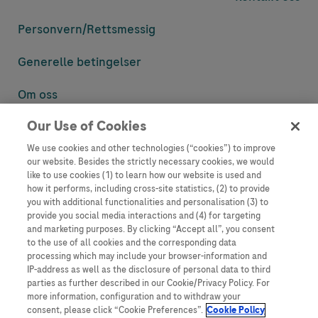
Personvern/
Rettsmessig
Generelle betingelser
Om oss
Our Use of Cookies
Denne nettsiden inneholder informasjon som er målsatt til en stor
mengde med tilhørere og kan inneholde produktdetaljer eller
We use cookies and other technologies (“cookies”) to improve
informasjon som ellers ikke er tilgjengelig eller gyldig i ditt land.
our website. Besides the strictly necessary cookies, we would
Vennligst vær oppmerksom på at vi ikke tar noe ansvar for tilgang til
like to use cookies (1) to learn how our website is used and
informasjon som muligens ikke er i samsvar med noen gyldig juridisk
how it performs, including cross-site statistics, (2) to provide
prosess, regulering, registrering eller bruk i bostedslandet ditt.
you with additional functionalities and personalisation (3) to
provide you social media interactions and (4) for targeting
Roche har ikke alltid mulighet til å kvalitetssikre andres innlegg, men
and marketing purposes. By clicking “Accept all”, you consent
vil fjerne villedende eller upassende innlegg så langt det lar seg gjøre.
to the use of all cookies and the corresponding data
Vi har ikke ansvar for innhold på eksterne nettsider som det lenkes til.
processing which may include your browser-information and
Kopiering av materiale fra dette nettstedet for bruk annet sted er ikke
IP-address as well as the disclosure of personal data to third
tillatt uten avtale. Nettstedet selger plass til annonsører, og slikt
parties as further described in our Cookie/Privacy Policy. For
innhold er merket.
more information, configuration and to withdraw your
consent, please click “Cookie Preferences”.
Cookie Policy
Dette nettstedet er ikke beregnet for å rapportere bivirkninger eller