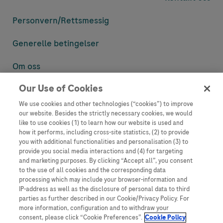
Personvern/
Rettsmessig
Generelle betingelser
Om oss
Our Use of Cookies
Denne nettsiden inneholder informasjon som er målsatt til en stor
mengde med tilhørere og kan inneholde produktdetaljer eller
We use cookies and other technologies (“cookies”) to improve
informasjon som ellers ikke er tilgjengelig eller gyldig i ditt land.
our website. Besides the strictly necessary cookies, we would
Vennligst vær oppmerksom på at vi ikke tar noe ansvar for tilgang til
like to use cookies (1) to learn how our website is used and
informasjon som muligens ikke er i samsvar med noen gyldig juridisk
how it performs, including cross-site statistics, (2) to provide
prosess, regulering, registrering eller bruk i bostedslandet ditt.
you with additional functionalities and personalisation (3) to
provide you social media interactions and (4) for targeting
Roche har ikke alltid mulighet til å kvalitetssikre andres innlegg, men
and marketing purposes. By clicking “Accept all”, you consent
vil fjerne villedende eller upassende innlegg så langt det lar seg gjøre.
to the use of all cookies and the corresponding data
Vi har ikke ansvar for innhold på eksterne nettsider som det lenkes til.
processing which may include your browser-information and
Kopiering av materiale fra dette nettstedet for bruk annet sted er ikke
IP-address as well as the disclosure of personal data to third
tillatt uten avtale. Nettstedet selger plass til annonsører, og slikt
parties as further described in our Cookie/Privacy Policy. For
innhold er merket.
more information, configuration and to withdraw your
consent, please click “Cookie Preferences”.
Cookie Policy
Dette nettstedet er ikke beregnet for å rapportere bivirkninger eller