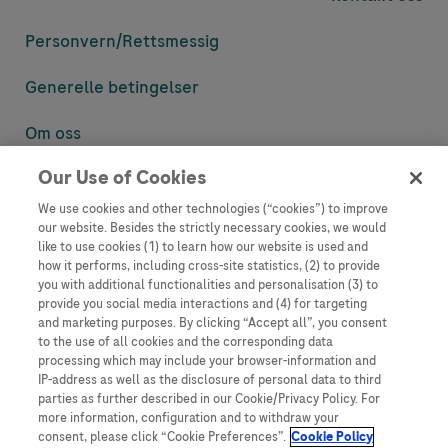
Personvern/
Rettsmessig
Generelle betingelser
Om oss
Our Use of Cookies
Denne nettsiden inneholder informasjon som er målsatt til en stor
mengde med tilhørere og kan inneholde produktdetaljer eller
We use cookies and other technologies (“cookies”) to improve
informasjon som ellers ikke er tilgjengelig eller gyldig i ditt land.
our website. Besides the strictly necessary cookies, we would
Vennligst vær oppmerksom på at vi ikke tar noe ansvar for tilgang til
like to use cookies (1) to learn how our website is used and
informasjon som muligens ikke er i samsvar med noen gyldig juridisk
how it performs, including cross-site statistics, (2) to provide
prosess, regulering, registrering eller bruk i bostedslandet ditt.
you with additional functionalities and personalisation (3) to
provide you social media interactions and (4) for targeting
Roche har ikke alltid mulighet til å kvalitetssikre andres innlegg, men
and marketing purposes. By clicking “Accept all”, you consent
vil fjerne villedende eller upassende innlegg så langt det lar seg gjøre.
to the use of all cookies and the corresponding data
Vi har ikke ansvar for innhold på eksterne nettsider som det lenkes til.
processing which may include your browser-information and
Kopiering av materiale fra dette nettstedet for bruk annet sted er ikke
IP-address as well as the disclosure of personal data to third
tillatt uten avtale. Nettstedet selger plass til annonsører, og slikt
parties as further described in our Cookie/Privacy Policy. For
innhold er merket.
more information, configuration and to withdraw your
consent, please click “Cookie Preferences”.
Cookie Policy
Dette nettstedet er ikke beregnet for å rapportere bivirkninger eller