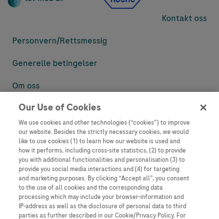
Kontakt oss
Personvern/
Rettsmessig
Generelle betingelser
Om oss
Our Use of Cookies
Denne nettsiden inneholder informasjon som er målsatt til en stor
mengde med tilhørere og kan inneholde produktdetaljer eller
We use cookies and other technologies (“cookies”) to improve
informasjon som ellers ikke er tilgjengelig eller gyldig i ditt land.
our website. Besides the strictly necessary cookies, we would
Vennligst vær oppmerksom på at vi ikke tar noe ansvar for tilgang til
like to use cookies (1) to learn how our website is used and
informasjon som muligens ikke er i samsvar med noen gyldig juridisk
how it performs, including cross-site statistics, (2) to provide
prosess, regulering, registrering eller bruk i bostedslandet ditt.
you with additional functionalities and personalisation (3) to
provide you social media interactions and (4) for targeting
Roche har ikke alltid mulighet til å kvalitetssikre andres innlegg, men
and marketing purposes. By clicking “Accept all”, you consent
vil fjerne villedende eller upassende innlegg så langt det lar seg gjøre.
to the use of all cookies and the corresponding data
Vi har ikke ansvar for innhold på eksterne nettsider som det lenkes til.
processing which may include your browser-information and
Kopiering av materiale fra dette nettstedet for bruk annet sted er ikke
IP-address as well as the disclosure of personal data to third
tillatt uten avtale. Nettstedet selger plass til annonsører, og slikt
parties as further described in our Cookie/Privacy Policy. For