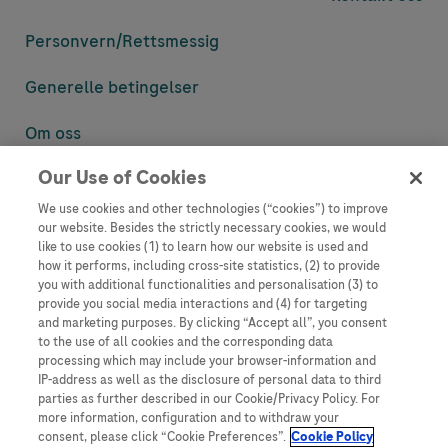
Personvern/
Rettsmessig
Generelle betingelser
Om oss
Our Use of Cookies
Denne nettsiden inneholder informasjon som er målsatt til en stor
mengde med tilhørere og kan inneholde produktdetaljer eller
We use cookies and other technologies (“cookies”) to improve
informasjon som ellers ikke er tilgjengelig eller gyldig i ditt land.
our website. Besides the strictly necessary cookies, we would
Vennligst vær oppmerksom på at vi ikke tar noe ansvar for tilgang til
like to use cookies (1) to learn how our website is used and
informasjon som muligens ikke er i samsvar med noen gyldig juridisk
how it performs, including cross-site statistics, (2) to provide
prosess, regulering, registrering eller bruk i bostedslandet ditt.
you with additional functionalities and personalisation (3) to
provide you social media interactions and (4) for targeting
Roche har ikke alltid mulighet til å kvalitetssikre andres innlegg, men
and marketing purposes. By clicking “Accept all”, you consent
vil fjerne villedende eller upassende innlegg så langt det lar seg gjøre.
to the use of all cookies and the corresponding data
Vi har ikke ansvar for innhold på eksterne nettsider som det lenkes til.
processing which may include your browser-information and
Kopiering av materiale fra dette nettstedet for bruk annet sted er ikke
IP-address as well as the disclosure of personal data to third
tillatt uten avtale. Nettstedet selger plass til annonsører, og slikt
parties as further described in our Cookie/Privacy Policy. For
innhold er merket.
more information, configuration and to withdraw your
consent, please click “Cookie Preferences”.
Cookie Policy
Dette nettstedet er ikke beregnet for å rapportere bivirkninger eller