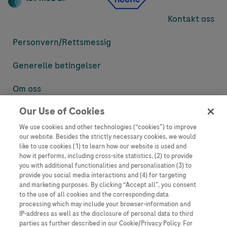
Kontakt oss
Personvern/
Rettsmessig
Generelle betingelser
Om oss
Our Use of Cookies
Denne nettsiden inneholder informasjon som er målsatt til en stor
mengde med tilhørere og kan inneholde produktdetaljer eller
We use cookies and other technologies (“cookies”) to improve
informasjon som ellers ikke er tilgjengelig eller gyldig i ditt land.
our website. Besides the strictly necessary cookies, we would
Vennligst vær oppmerksom på at vi ikke tar noe ansvar for tilgang til
like to use cookies (1) to learn how our website is used and
informasjon som muligens ikke er i samsvar med noen gyldig juridisk
how it performs, including cross-site statistics, (2) to provide
prosess, regulering, registrering eller bruk i bostedslandet ditt.
you with additional functionalities and personalisation (3) to
provide you social media interactions and (4) for targeting
Roche har ikke alltid mulighet til å kvalitetssikre andres innlegg, men
and marketing purposes. By clicking “Accept all”, you consent
vil fjerne villedende eller upassende innlegg så langt det lar seg gjøre.
to the use of all cookies and the corresponding data
Vi har ikke ansvar for innhold på eksterne nettsider som det lenkes til.
processing which may include your browser-information and
Kopiering av materiale fra dette nettstedet for bruk annet sted er ikke
IP-address as well as the disclosure of personal data to third
tillatt uten avtale. Nettstedet selger plass til annonsører, og slikt
parties as further described in our Cookie/Privacy Policy. For