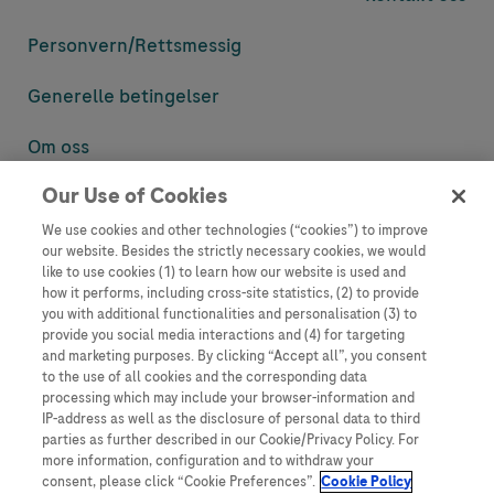
Personvern/
Rettsmessig
Generelle betingelser
Om oss
Our Use of Cookies
Denne nettsiden inneholder informasjon som er målsatt til en stor
mengde med tilhørere og kan inneholde produktdetaljer eller
We use cookies and other technologies (“cookies”) to improve
informasjon som ellers ikke er tilgjengelig eller gyldig i ditt land.
our website. Besides the strictly necessary cookies, we would
Vennligst vær oppmerksom på at vi ikke tar noe ansvar for tilgang til
like to use cookies (1) to learn how our website is used and
informasjon som muligens ikke er i samsvar med noen gyldig juridisk
how it performs, including cross-site statistics, (2) to provide
prosess, regulering, registrering eller bruk i bostedslandet ditt.
you with additional functionalities and personalisation (3) to
provide you social media interactions and (4) for targeting
Roche har ikke alltid mulighet til å kvalitetssikre andres innlegg, men
and marketing purposes. By clicking “Accept all”, you consent
vil fjerne villedende eller upassende innlegg så langt det lar seg gjøre.
to the use of all cookies and the corresponding data
Vi har ikke ansvar for innhold på eksterne nettsider som det lenkes til.
processing which may include your browser-information and
Kopiering av materiale fra dette nettstedet for bruk annet sted er ikke
IP-address as well as the disclosure of personal data to third
tillatt uten avtale. Nettstedet selger plass til annonsører, og slikt
parties as further described in our Cookie/Privacy Policy. For
innhold er merket.
more information, configuration and to withdraw your
consent, please click “Cookie Preferences”.
Cookie Policy
Dette nettstedet er ikke beregnet for å rapportere bivirkninger eller