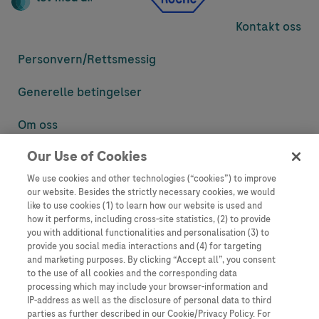
Kontakt oss
Personvern/
Rettsmessig
Generelle betingelser
Om oss
Our Use of Cookies
Denne nettsiden inneholder informasjon som er målsatt til en stor
mengde med tilhørere og kan inneholde produktdetaljer eller
We use cookies and other technologies (“cookies”) to improve
informasjon som ellers ikke er tilgjengelig eller gyldig i ditt land.
our website. Besides the strictly necessary cookies, we would
Vennligst vær oppmerksom på at vi ikke tar noe ansvar for tilgang til
like to use cookies (1) to learn how our website is used and
informasjon som muligens ikke er i samsvar med noen gyldig juridisk
how it performs, including cross-site statistics, (2) to provide
prosess, regulering, registrering eller bruk i bostedslandet ditt.
you with additional functionalities and personalisation (3) to
provide you social media interactions and (4) for targeting
Roche har ikke alltid mulighet til å kvalitetssikre andres innlegg, men
and marketing purposes. By clicking “Accept all”, you consent
vil fjerne villedende eller upassende innlegg så langt det lar seg gjøre.
to the use of all cookies and the corresponding data
Vi har ikke ansvar for innhold på eksterne nettsider som det lenkes til.
processing which may include your browser-information and
Kopiering av materiale fra dette nettstedet for bruk annet sted er ikke
IP-address as well as the disclosure of personal data to third
tillatt uten avtale. Nettstedet selger plass til annonsører, og slikt
parties as further described in our Cookie/Privacy Policy. For