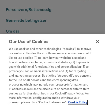
Personvern/
Rettsmessig
Generelle betingelser
Om oss
Our Use of Cookies
Denne nettsiden inneholder informasjon som er målsatt til en stor
mengde med tilhørere og kan inneholde produktdetaljer eller
We use cookies and other technologies (“cookies”) to improve
informasjon som ellers ikke er tilgjengelig eller gyldig i ditt land.
our website. Besides the strictly necessary cookies, we would
Vennligst vær oppmerksom på at vi ikke tar noe ansvar for tilgang til
like to use cookies (1) to learn how our website is used and
informasjon som muligens ikke er i samsvar med noen gyldig juridisk
how it performs, including cross-site statistics, (2) to provide
prosess, regulering, registrering eller bruk i bostedslandet ditt.
you with additional functionalities and personalisation (3) to
provide you social media interactions and (4) for targeting
Roche har ikke alltid mulighet til å kvalitetssikre andres innlegg, men
and marketing purposes. By clicking “Accept all”, you consent
vil fjerne villedende eller upassende innlegg så langt det lar seg gjøre.
to the use of all cookies and the corresponding data
Vi har ikke ansvar for innhold på eksterne nettsider som det lenkes til.
processing which may include your browser-information and
Kopiering av materiale fra dette nettstedet for bruk annet sted er ikke
IP-address as well as the disclosure of personal data to third
tillatt uten avtale. Nettstedet selger plass til annonsører, og slikt
parties as further described in our Cookie/Privacy Policy. For
innhold er merket.
more information, configuration and to withdraw your
consent, please click “Cookie Preferences”.
Cookie Policy
Dette nettstedet er ikke beregnet for å rapportere bivirkninger eller