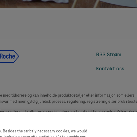
RSS Strøm
Kontakt oss
med tilhørere og kan inneholde produktdetaljer eller informasjon som ellers ikk
msvar med noen gyldig juridisk prosess, regulering, registrering eller bruk i bost
 fjerne villedende eller upassende innlegg så langt det lar seg gjøre. Vi har ikke 
le. Nettstedet selger plass til annonsører, og slikt innhold er merket.
oduktklager. Ta kontakt med kundeservice for å rapportere en hendelse, se www.
. Besides the strictly necessary cookies, we would