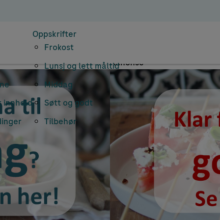
Emnearkiv: Lisbo
Oppskrifter
Frokost
Annonse
Lunsj og lett måltid
rne
Middag
 innhold
Søtt og godt
dinger
Tilbehør