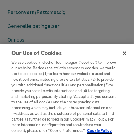
Personvern/
Rettsmessig
Generelle betingelser
Om oss
Our Use of Cookies
Denne nettsiden inneholder informasjon som er målsatt til en stor
mengde med tilhørere og kan inneholde produktdetaljer eller
We use cookies and other technologies (“cookies”) to improve
informasjon som ellers ikke er tilgjengelig eller gyldig i ditt land.
our website. Besides the strictly necessary cookies, we would
Vennligst vær oppmerksom på at vi ikke tar noe ansvar for tilgang til
like to use cookies (1) to learn how our website is used and
informasjon som muligens ikke er i samsvar med noen gyldig juridisk
how it performs, including cross-site statistics, (2) to provide
prosess, regulering, registrering eller bruk i bostedslandet ditt.
you with additional functionalities and personalisation (3) to
provide you social media interactions and (4) for targeting
Roche har ikke alltid mulighet til å kvalitetssikre andres innlegg, men
and marketing purposes. By clicking “Accept all”, you consent
vil fjerne villedende eller upassende innlegg så langt det lar seg gjøre.
to the use of all cookies and the corresponding data
Vi har ikke ansvar for innhold på eksterne nettsider som det lenkes til.
processing which may include your browser-information and
Kopiering av materiale fra dette nettstedet for bruk annet sted er ikke
IP-address as well as the disclosure of personal data to third
tillatt uten avtale. Nettstedet selger plass til annonsører, og slikt
parties as further described in our Cookie/Privacy Policy. For
innhold er merket.
more information, configuration and to withdraw your
consent, please click “Cookie Preferences”.
Cookie Policy
Dette nettstedet er ikke beregnet for å rapportere bivirkninger eller