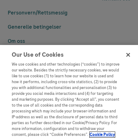
Personvern/
Rettsmessig
Generelle betingelser
Om oss
Our Use of Cookies
Denne nettsiden inneholder informasjon som er målsatt til en stor
mengde med tilhørere og kan inneholde produktdetaljer eller
We use cookies and other technologies (“cookies”) to improve
informasjon som ellers ikke er tilgjengelig eller gyldig i ditt land.
our website. Besides the strictly necessary cookies, we would
Vennligst vær oppmerksom på at vi ikke tar noe ansvar for tilgang til
like to use cookies (1) to learn how our website is used and
informasjon som muligens ikke er i samsvar med noen gyldig juridisk
how it performs, including cross-site statistics, (2) to provide
prosess, regulering, registrering eller bruk i bostedslandet ditt.
you with additional functionalities and personalisation (3) to
provide you social media interactions and (4) for targeting
Roche har ikke alltid mulighet til å kvalitetssikre andres innlegg, men
and marketing purposes. By clicking “Accept all”, you consent
vil fjerne villedende eller upassende innlegg så langt det lar seg gjøre.
to the use of all cookies and the corresponding data
Vi har ikke ansvar for innhold på eksterne nettsider som det lenkes til.
processing which may include your browser-information and
Kopiering av materiale fra dette nettstedet for bruk annet sted er ikke
IP-address as well as the disclosure of personal data to third
tillatt uten avtale. Nettstedet selger plass til annonsører, og slikt
parties as further described in our Cookie/Privacy Policy. For
innhold er merket.
more information, configuration and to withdraw your
consent, please click “Cookie Preferences”.
Cookie Policy
Dette nettstedet er ikke beregnet for å rapportere bivirkninger eller