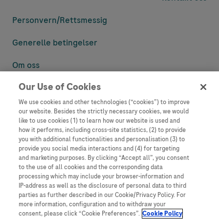
Personvern/
Rettsmessig
Generelle betingelser
Om oss
Our Use of Cookies
Denne nettsiden inneholder informasjon som er målsatt til en stor
mengde med tilhørere og kan inneholde produktdetaljer eller
We use cookies and other technologies (“cookies”) to improve
informasjon som ellers ikke er tilgjengelig eller gyldig i ditt land.
our website. Besides the strictly necessary cookies, we would
Vennligst vær oppmerksom på at vi ikke tar noe ansvar for tilgang til
like to use cookies (1) to learn how our website is used and
informasjon som muligens ikke er i samsvar med noen gyldig juridisk
how it performs, including cross-site statistics, (2) to provide
prosess, regulering, registrering eller bruk i bostedslandet ditt.
you with additional functionalities and personalisation (3) to
provide you social media interactions and (4) for targeting
Roche har ikke alltid mulighet til å kvalitetssikre andres innlegg, men
and marketing purposes. By clicking “Accept all”, you consent
vil fjerne villedende eller upassende innlegg så langt det lar seg gjøre.
to the use of all cookies and the corresponding data
Vi har ikke ansvar for innhold på eksterne nettsider som det lenkes til.
processing which may include your browser-information and
Kopiering av materiale fra dette nettstedet for bruk annet sted er ikke
IP-address as well as the disclosure of personal data to third
tillatt uten avtale. Nettstedet selger plass til annonsører, og slikt
parties as further described in our Cookie/Privacy Policy. For
innhold er merket.
more information, configuration and to withdraw your
consent, please click “Cookie Preferences”.
Cookie Policy
Dette nettstedet er ikke beregnet for å rapportere bivirkninger eller