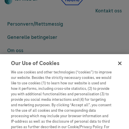
Kontakt oss
Personvern/
Rettsmessig
Generelle betingelser
Om oss
Our Use of Cookies
Denne nettsiden inneholder informasjon som er målsatt til en stor
mengde med tilhørere og kan inneholde produktdetaljer eller
We use cookies and other technologies (“cookies”) to improve
informasjon som ellers ikke er tilgjengelig eller gyldig i ditt land.
our website. Besides the strictly necessary cookies, we would
Vennligst vær oppmerksom på at vi ikke tar noe ansvar for tilgang til
like to use cookies (1) to learn how our website is used and
informasjon som muligens ikke er i samsvar med noen gyldig juridisk
how it performs, including cross-site statistics, (2) to provide
prosess, regulering, registrering eller bruk i bostedslandet ditt.
you with additional functionalities and personalisation (3) to
provide you social media interactions and (4) for targeting
Roche har ikke alltid mulighet til å kvalitetssikre andres innlegg, men
and marketing purposes. By clicking “Accept all”, you consent
vil fjerne villedende eller upassende innlegg så langt det lar seg gjøre.
to the use of all cookies and the corresponding data
Vi har ikke ansvar for innhold på eksterne nettsider som det lenkes til.
processing which may include your browser-information and
Kopiering av materiale fra dette nettstedet for bruk annet sted er ikke
IP-address as well as the disclosure of personal data to third
tillatt uten avtale. Nettstedet selger plass til annonsører, og slikt
parties as further described in our Cookie/Privacy Policy. For