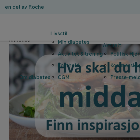
en del av Roche
Emn
Livsstil
Annonse
Min diabetes
Aktuelt
Aktivitet & trening
Politisk Hjø
Kosthold
Kommersielt
Om diabetes
CGM
Presse-mel