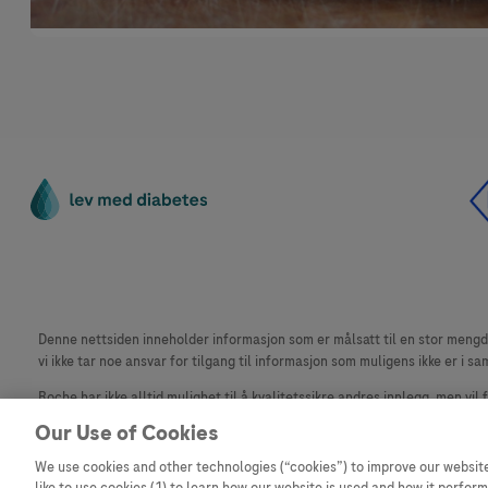
Denne nettsiden inneholder informasjon som er målsatt til en stor mengde 
vi ikke tar noe ansvar for tilgang til informasjon som muligens ikke er i sa
Roche har ikke alltid mulighet til å kvalitetssikre andres innlegg, men vil
materiale fra dette nettstedet for bruk annet sted er ikke tillatt uten avta
Our Use of Cookies
Dette nettstedet er ikke beregnet for å rapportere bivirkninger eller pr
We use cookies and other technologies (“cookies”) to improve our website