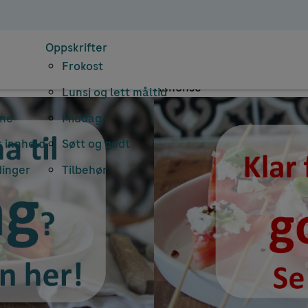
earkiv: komfort
Oppskrifter
Frokost
Annonse
Lunsj og lett måltid
rne
Middag
 innhold
Søtt og godt
dinger
Tilbehør