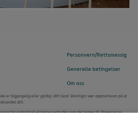
Personvern/
Rettsmessig
Generelle betingelser
Om oss
e er tilgjengelig eller gyldig i ditt land. Vennligst vær oppmerksom på at
edslandet ditt.
ansvar for innhold på eksterne nettsider som det lenkes til. Kopiering av
accu-chek.no.