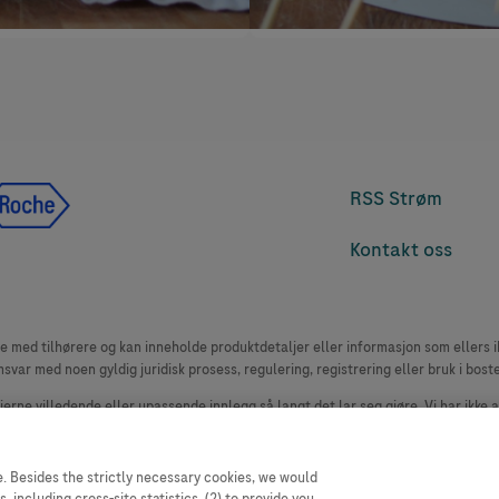
RSS Strøm
Kontakt oss
med tilhørere og kan inneholde produktdetaljer eller informasjon som ellers ikk
msvar med noen gyldig juridisk prosess, regulering, registrering eller bruk i bost
 fjerne villedende eller upassende innlegg så langt det lar seg gjøre. Vi har ikke 
le. Nettstedet selger plass til annonsører, og slikt innhold er merket.
oduktklager. Ta kontakt med kundeservice for å rapportere en hendelse, se www.
. Besides the strictly necessary cookies, we would