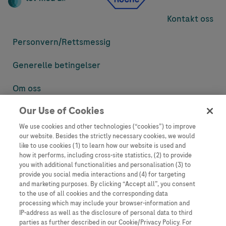
Kontakt oss
Personvern/
Rettsmessig
Generelle betingelser
Om oss
Our Use of Cookies
Denne nettsiden inneholder informasjon som er målsatt til en stor
mengde med tilhørere og kan inneholde produktdetaljer eller
We use cookies and other technologies (“cookies”) to improve
informasjon som ellers ikke er tilgjengelig eller gyldig i ditt land.
our website. Besides the strictly necessary cookies, we would
Vennligst vær oppmerksom på at vi ikke tar noe ansvar for tilgang til
like to use cookies (1) to learn how our website is used and
informasjon som muligens ikke er i samsvar med noen gyldig juridisk
how it performs, including cross-site statistics, (2) to provide
prosess, regulering, registrering eller bruk i bostedslandet ditt.
you with additional functionalities and personalisation (3) to
provide you social media interactions and (4) for targeting
Roche har ikke alltid mulighet til å kvalitetssikre andres innlegg, men
and marketing purposes. By clicking “Accept all”, you consent
vil fjerne villedende eller upassende innlegg så langt det lar seg gjøre.
to the use of all cookies and the corresponding data
Vi har ikke ansvar for innhold på eksterne nettsider som det lenkes til.
processing which may include your browser-information and
Kopiering av materiale fra dette nettstedet for bruk annet sted er ikke
IP-address as well as the disclosure of personal data to third
tillatt uten avtale. Nettstedet selger plass til annonsører, og slikt
parties as further described in our Cookie/Privacy Policy. For