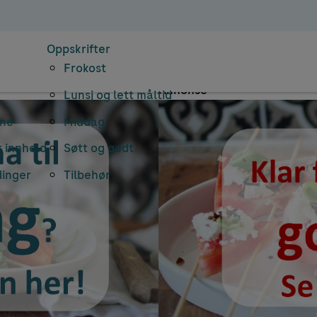
arkiv: kikertbro
Oppskrifter
Frokost
Annonse
Lunsj og lett måltid
rne
Middag
 innhold
Søtt og godt
dinger
Tilbehør