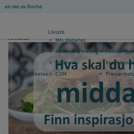
en del av Roche
Emne
Livsstil
Annonse
Min diabetes
Aktuelt
Aktivitet & trening
Politisk Hjø
Kosthold
Kommersielt
Om diabetes
CGM
Presse-mel