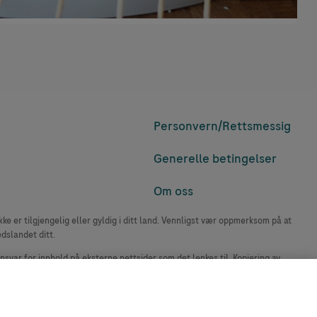
Personvern/
Rettsmessig
Generelle betingelser
Om oss
e er tilgjengelig eller gyldig i ditt land. Vennligst vær oppmerksom på at
edslandet ditt.
ansvar for innhold på eksterne nettsider som det lenkes til. Kopiering av
accu-chek.no.