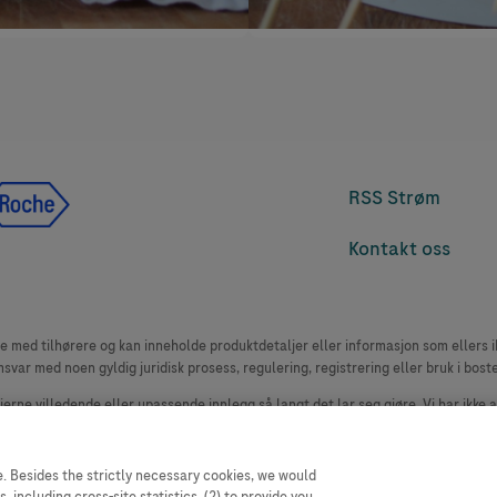
RSS Strøm
Kontakt oss
med tilhørere og kan inneholde produktdetaljer eller informasjon som ellers ikk
msvar med noen gyldig juridisk prosess, regulering, registrering eller bruk i bost
 fjerne villedende eller upassende innlegg så langt det lar seg gjøre. Vi har ikke 
le. Nettstedet selger plass til annonsører, og slikt innhold er merket.
oduktklager. Ta kontakt med kundeservice for å rapportere en hendelse, se www.
. Besides the strictly necessary cookies, we would