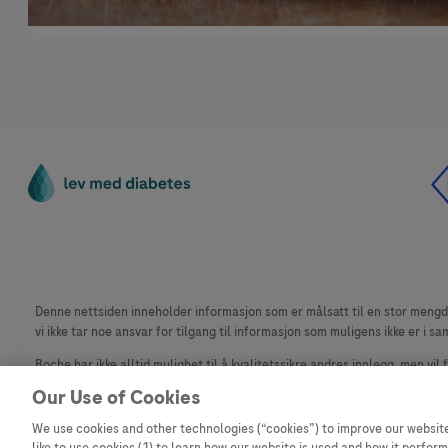
Denne nettsiden inneholder informasjon som er målsatt til en stor mengde 
vi ikke tar noe ansvar for tilgang til informasjon som muligens ikke er i sa
Roche har ikke alltid mulighet til å kvalitetssikre andres innlegg, men vil
materiale fra dette nettstedet for bruk annet sted er ikke tillatt uten avta
Our Use of Cookies
Dette nettstedet er ikke beregnet for å rapportere bivirkninger eller pr
We use cookies and other technologies (“cookies”) to improve our website