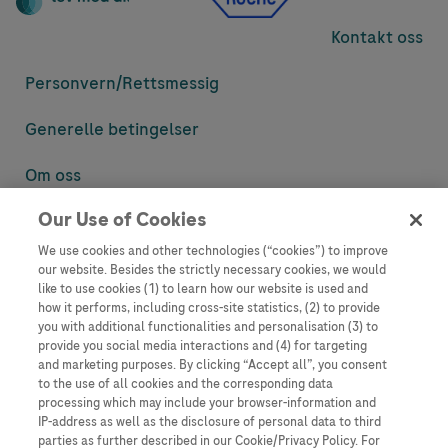
Kontakt oss
Personvern/
Rettsmessig
Generelle betingelser
Om oss
Our Use of Cookies
Denne nettsiden inneholder informasjon som er målsatt til en stor
mengde med tilhørere og kan inneholde produktdetaljer eller
We use cookies and other technologies (“cookies”) to improve
informasjon som ellers ikke er tilgjengelig eller gyldig i ditt land.
our website. Besides the strictly necessary cookies, we would
Vennligst vær oppmerksom på at vi ikke tar noe ansvar for tilgang til
like to use cookies (1) to learn how our website is used and
informasjon som muligens ikke er i samsvar med noen gyldig juridisk
how it performs, including cross-site statistics, (2) to provide
prosess, regulering, registrering eller bruk i bostedslandet ditt.
you with additional functionalities and personalisation (3) to
provide you social media interactions and (4) for targeting
Roche har ikke alltid mulighet til å kvalitetssikre andres innlegg, men
and marketing purposes. By clicking “Accept all”, you consent
vil fjerne villedende eller upassende innlegg så langt det lar seg gjøre.
to the use of all cookies and the corresponding data
Vi har ikke ansvar for innhold på eksterne nettsider som det lenkes til.
processing which may include your browser-information and
Kopiering av materiale fra dette nettstedet for bruk annet sted er ikke
IP-address as well as the disclosure of personal data to third
tillatt uten avtale. Nettstedet selger plass til annonsører, og slikt
parties as further described in our Cookie/Privacy Policy. For