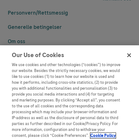
Personvern/
Rettsmessig
Generelle betingelser
Om oss
Our Use of Cookies
Denne nettsiden inneholder informasjon som er målsatt til en stor
mengde med tilhørere og kan inneholde produktdetaljer eller
We use cookies and other technologies (“cookies”) to improve
informasjon som ellers ikke er tilgjengelig eller gyldig i ditt land.
our website. Besides the strictly necessary cookies, we would
Vennligst vær oppmerksom på at vi ikke tar noe ansvar for tilgang til
like to use cookies (1) to learn how our website is used and
informasjon som muligens ikke er i samsvar med noen gyldig juridisk
how it performs, including cross-site statistics, (2) to provide
prosess, regulering, registrering eller bruk i bostedslandet ditt.
you with additional functionalities and personalisation (3) to
provide you social media interactions and (4) for targeting
Roche har ikke alltid mulighet til å kvalitetssikre andres innlegg, men
and marketing purposes. By clicking “Accept all”, you consent
vil fjerne villedende eller upassende innlegg så langt det lar seg gjøre.
to the use of all cookies and the corresponding data
Vi har ikke ansvar for innhold på eksterne nettsider som det lenkes til.
processing which may include your browser-information and
Kopiering av materiale fra dette nettstedet for bruk annet sted er ikke
IP-address as well as the disclosure of personal data to third
tillatt uten avtale. Nettstedet selger plass til annonsører, og slikt
parties as further described in our Cookie/Privacy Policy. For
innhold er merket.
more information, configuration and to withdraw your
consent, please click “Cookie Preferences”.
Cookie Policy
Dette nettstedet er ikke beregnet for å rapportere bivirkninger eller