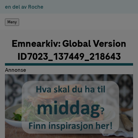
en del av Roche
Meny
Emnearkiv: Global Version
ID7023_137449_218643
Annonse