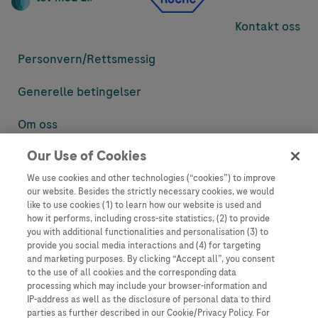
Kontakt oss
Personvern/
Rettsmessig
Generelle betingelser
Om oss
Our Use of Cookies
Denne nettsiden inneholder informasjon som er målsatt til en stor
mengde med tilhørere og kan inneholde produktdetaljer eller
We use cookies and other technologies (“cookies”) to improve
informasjon som ellers ikke er tilgjengelig eller gyldig i ditt land.
our website. Besides the strictly necessary cookies, we would
Vennligst vær oppmerksom på at vi ikke tar noe ansvar for tilgang til
like to use cookies (1) to learn how our website is used and
informasjon som muligens ikke er i samsvar med noen gyldig juridisk
how it performs, including cross-site statistics, (2) to provide
prosess, regulering, registrering eller bruk i bostedslandet ditt.
you with additional functionalities and personalisation (3) to
provide you social media interactions and (4) for targeting
Roche har ikke alltid mulighet til å kvalitetssikre andres innlegg, men
and marketing purposes. By clicking “Accept all”, you consent
vil fjerne villedende eller upassende innlegg så langt det lar seg gjøre.
to the use of all cookies and the corresponding data
Vi har ikke ansvar for innhold på eksterne nettsider som det lenkes til.
processing which may include your browser-information and
Kopiering av materiale fra dette nettstedet for bruk annet sted er ikke
IP-address as well as the disclosure of personal data to third
tillatt uten avtale. Nettstedet selger plass til annonsører, og slikt
parties as further described in our Cookie/Privacy Policy. For