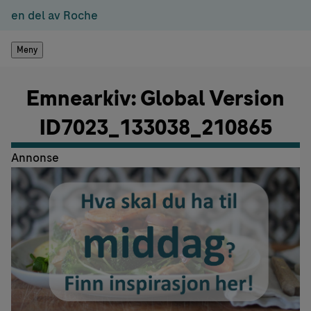
en del av Roche
Meny
Emnearkiv: Global Version
ID7023_133038_210865
Annonse