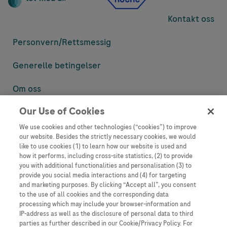
Kontakt oss
Personvern/
Rettsmessig
Generelle betingelser
Om oss
Our Use of Cookies
Denne nettsiden inneholder informasjon som er målsatt til en stor
mengde med tilhørere og kan inneholde produktdetaljer eller
We use cookies and other technologies (“cookies”) to improve
informasjon som ellers ikke er tilgjengelig eller gyldig i ditt land.
our website. Besides the strictly necessary cookies, we would
Vennligst vær oppmerksom på at vi ikke tar noe ansvar for tilgang til
like to use cookies (1) to learn how our website is used and
informasjon som muligens ikke er i samsvar med noen gyldig juridisk
how it performs, including cross-site statistics, (2) to provide
prosess, regulering, registrering eller bruk i bostedslandet ditt.
you with additional functionalities and personalisation (3) to
provide you social media interactions and (4) for targeting
Roche har ikke alltid mulighet til å kvalitetssikre andres innlegg, men
and marketing purposes. By clicking “Accept all”, you consent
vil fjerne villedende eller upassende innlegg så langt det lar seg gjøre.
to the use of all cookies and the corresponding data
Vi har ikke ansvar for innhold på eksterne nettsider som det lenkes til.
processing which may include your browser-information and
Kopiering av materiale fra dette nettstedet for bruk annet sted er ikke
IP-address as well as the disclosure of personal data to third
tillatt uten avtale. Nettstedet selger plass til annonsører, og slikt
parties as further described in our Cookie/Privacy Policy. For