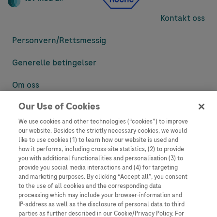
Kontakt oss
Personvern/
Rettsmessig
Generelle betingelser
Om oss
Our Use of Cookies
Denne nettsiden inneholder informasjon som er målsatt til en stor
mengde med tilhørere og kan inneholde produktdetaljer eller
We use cookies and other technologies (“cookies”) to improve
informasjon som ellers ikke er tilgjengelig eller gyldig i ditt land.
our website. Besides the strictly necessary cookies, we would
Vennligst vær oppmerksom på at vi ikke tar noe ansvar for tilgang til
like to use cookies (1) to learn how our website is used and
informasjon som muligens ikke er i samsvar med noen gyldig juridisk
how it performs, including cross-site statistics, (2) to provide
prosess, regulering, registrering eller bruk i bostedslandet ditt.
you with additional functionalities and personalisation (3) to
provide you social media interactions and (4) for targeting
Roche har ikke alltid mulighet til å kvalitetssikre andres innlegg, men
and marketing purposes. By clicking “Accept all”, you consent
vil fjerne villedende eller upassende innlegg så langt det lar seg gjøre.
to the use of all cookies and the corresponding data
Vi har ikke ansvar for innhold på eksterne nettsider som det lenkes til.
processing which may include your browser-information and
Kopiering av materiale fra dette nettstedet for bruk annet sted er ikke
IP-address as well as the disclosure of personal data to third
tillatt uten avtale. Nettstedet selger plass til annonsører, og slikt
parties as further described in our Cookie/Privacy Policy. For