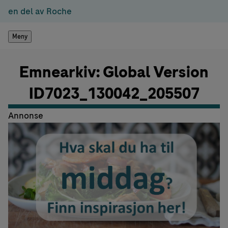
en del av Roche
Meny
Emnearkiv: Global Version
ID7023_130042_205507
Annonse