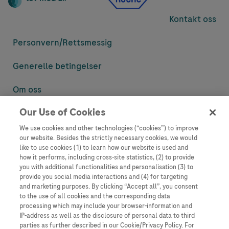
Kontakt oss
Personvern/
Rettsmessig
Generelle betingelser
Om oss
Our Use of Cookies
Denne nettsiden inneholder informasjon som er målsatt til en stor
mengde med tilhørere og kan inneholde produktdetaljer eller
We use cookies and other technologies (“cookies”) to improve
informasjon som ellers ikke er tilgjengelig eller gyldig i ditt land.
our website. Besides the strictly necessary cookies, we would
Vennligst vær oppmerksom på at vi ikke tar noe ansvar for tilgang til
like to use cookies (1) to learn how our website is used and
informasjon som muligens ikke er i samsvar med noen gyldig juridisk
how it performs, including cross-site statistics, (2) to provide
prosess, regulering, registrering eller bruk i bostedslandet ditt.
you with additional functionalities and personalisation (3) to
provide you social media interactions and (4) for targeting
Roche har ikke alltid mulighet til å kvalitetssikre andres innlegg, men
and marketing purposes. By clicking “Accept all”, you consent
vil fjerne villedende eller upassende innlegg så langt det lar seg gjøre.
to the use of all cookies and the corresponding data
Vi har ikke ansvar for innhold på eksterne nettsider som det lenkes til.
processing which may include your browser-information and
Kopiering av materiale fra dette nettstedet for bruk annet sted er ikke
IP-address as well as the disclosure of personal data to third
tillatt uten avtale. Nettstedet selger plass til annonsører, og slikt
parties as further described in our Cookie/Privacy Policy. For